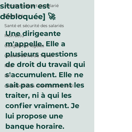
situation est
Arrivée & départ du salarié
débloquée] 🚀
Diversité
Santé et sécurité des salariés
Une dirigeante 
Mon actu
m'appelle. Elle a 
Obligations légales
plusieurs questions 
Qualité de vie au Travail
de droit du travail qui 
RSE
s'accumulent. Elle ne 
RH
sait pas comment les 
canicule fortes chaleurs au travail
traiter, ni à qui les 
confier vraiment. Je 
lui propose une 
banque horaire.