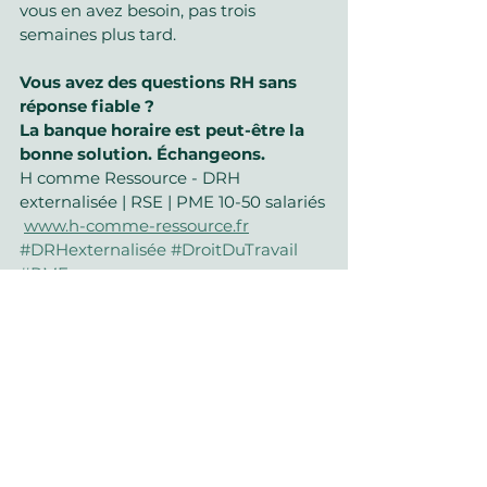
vous en avez besoin, pas trois 
semaines plus tard.
Vous avez des questions RH sans 
réponse fiable ? 
La banque horaire est peut-être la 
bonne solution. Échangeons.
H comme Ressource - DRH 
externalisée | RSE | PME 10-50 salariés
www.h-comme-ressource.fr
#DRHexternalisée
#DroitDuTravail
#PME
Actualités
RH
Mon actu