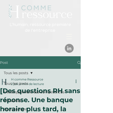
L'humain, ressource première
de l'entreprise
Post
Tous les posts
H comme Ressource
Tous les posts
2 juil.
2 min de lecture
[Des questions RH sans
Développement des compétences
réponse. Une banque
Actualités
horaire plus tard, la
Recrutement