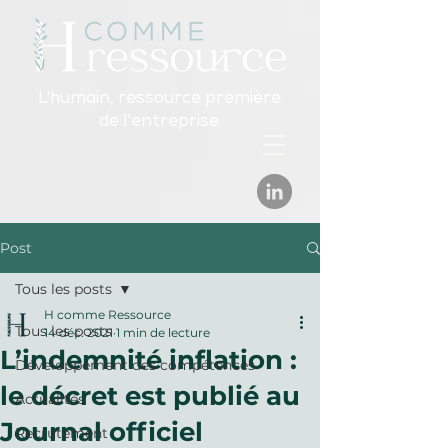
L'humain, ressource première
de l'entreprise
Post
Tous les posts
H comme Ressource
Tous les posts
14 déc. 2021
1 min de lecture
L’indemnité inflation :
Développement des compétences
le décret est publié au
Actualités
Journal officiel
Recrutement