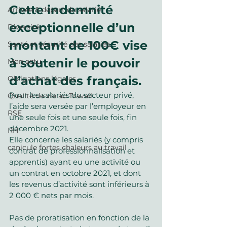
Cette indemnité 
Arrivée & départ du salarié
exceptionnelle d’un 
Diversité
montant de 100€ vise 
Santé et sécurité des salariés
à soutenir le pouvoir 
Mon actu
d’achat des français.
Obligations légales
Pour les salariés du secteur privé, 
Qualité de vie au Travail
l’aide sera versée par l’employeur en 
RSE
une seule fois et une seule fois, fin 
décembre 2021.
RH
Elle concerne les salariés (y compris 
canicule fortes chaleurs au travail
contrat de professionnalisation et 
apprentis) ayant eu une activité ou 
un contrat en octobre 2021, et dont 
les revenus d’activité sont inférieurs à 
2 000 € nets par mois.
Pas de proratisation
en fonction de la 