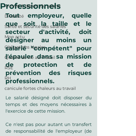
Professionnels
Arrivée & départ du salarié
Tout 
employeur
, quelle 
Diversité
que soit la taille et le 
Santé et sécurité des salariés
secteur d'activité, 
doit 
Mon actu
désigner
 au moins un 
Obligations légales
salarié
 "
compétent" pour
l'épauler dans sa mission 
Qualité de vie au Travail
de protection
 et 
de 
RSE
prévention des risques 
RH
professionnels
.
canicule fortes chaleurs au travail
Le salarié désigné doit disposer du 
temps et des moyens nécessaires à 
l'exercice de cette mission. 
Ce n'est pas pour autant un transfert 
de responsabilité de l'employeur (de 