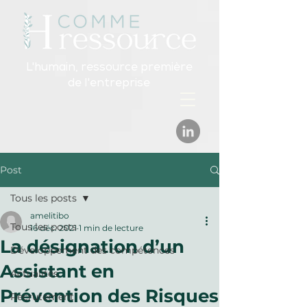
L'humain, ressource première
de l'entreprise
Post
Tous les posts
amelitibo
Tous les posts
16 déc. 2021
1 min de lecture
La désignation d’un
Développement des compétences
Assistant en
Actualités
Prévention des Risques
Recrutement