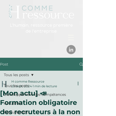
L'humain, ressource première
de l'entreprise
Post
Tous les posts
H comme Ressource
Tous les posts
25 sept. 2024
1 min de lecture
[Mon actu] 📣
Développement des compétences
Formation obligatoire
Actualités
des recruteurs à la non
Recrutement