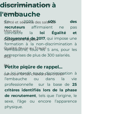
discrimination à
Arrivée & départ du salarié
l'embauche
Diversité
En 2023, 
40% des 
Santé et sécurité des salariés
recruteurs
 affirmaient ne pas 
Mon actu
connaître la 
loi Égalité et 
Citoyenneté de 2017
, qui impose une 
Obligations légales
formation à la non-discrimination à 
Qualité de vie au Travail
l’embauche, tous les 5 ans, pour les 
entreprises de plus de 300 salariés. 
RSE
RH
Petite piqûre de rappel…
La loi interdit toute discrimination à 
canicule fortes chaleurs au travail
l’embauche ou dans la vie 
professionnelle  sur la base de 
25 
critères
identifiés lors de la phase 
de recrutement
, tels que l’origine, le 
sexe, l’âge ou encore l’apparence 
physique.