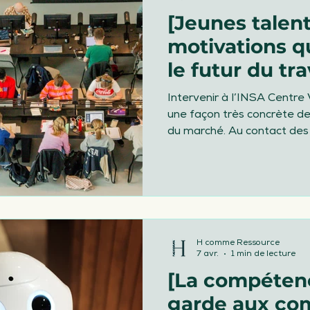
[Jeunes talents
motivations q
le futur du tra
Intervenir à l’INSA Centre 
une façon très concrète d
du marché. Au contact des étudiants, je travaille sur
leurs motivations, et le con
cherchent pas un discours s
de qualité, lisible, soutena
valeurs.
H comme Ressource
7 avr.
1 min de lecture
[La compétenc
garde aux c