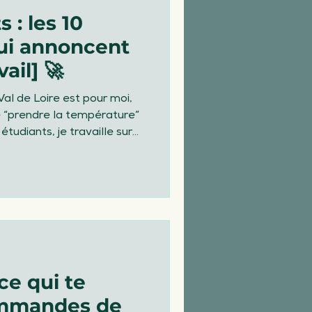
 : les 10
ui annoncent
vail] 🚀
Val de Loire est pour moi,
e “prendre la température”
stat est simple : ils ne
éduisant, mais un travail
ble, et cohérent avec leurs
e qui te
ommandes de