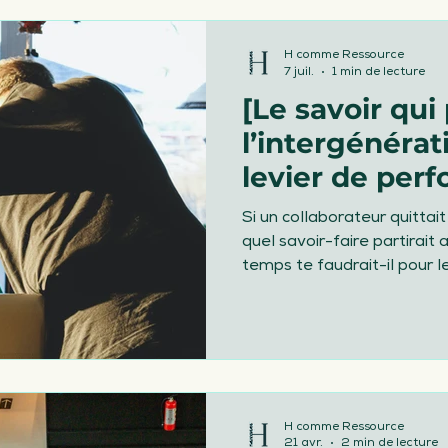
ivée & départ du salarié
Diversité
H comme Ressource
7 juil.
1 min de lecture
[Le savoir qui 
 salariés
Mon actu
Obligations léga
l’intergénérat
levier de per
vail
RSE
RH
canicule fortes chal
tu sous-estim
Si un collaborateur quittait
quel savoir-faire partirait
temps te faudrait-il pour l
H comme Ressource
21 avr.
2 min de lecture