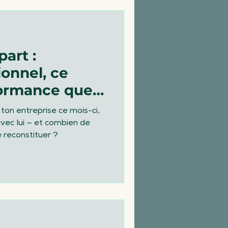
part :
les
ionnel, ce
formance que
eurs au travail
es]
 ton entreprise ce mois-ci,
 avec lui — et combien de
e reconstituer ?