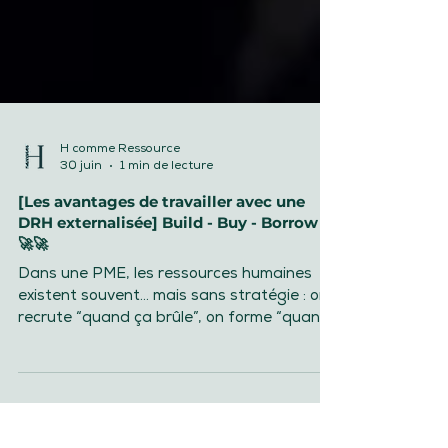
H comme Ressource
30 juin
1 min de lecture
[Les avantages de travailler avec une
DRH externalisée] Build - Buy - Borrow 🚀
🚀🚀
Dans une PME, les ressources humaines
existent souvent… mais sans stratégie : on
recrute “quand ça brûle”, on forme “quand
on peut”, on gère les sujets sensibles à
l’instinct... Résultat : du temps perdu, des
tensions, et des décisions difficiles à