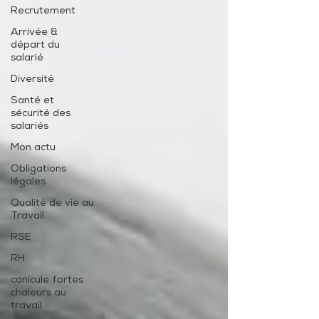
Recrutement
Arrivée &
départ du
salarié
Diversité
Santé et
sécurité des
salariés
Mon actu
Obligations
légales
Qualité de vie au
Travail
RSE
RH
canicule fortes
chaleurs au
travail