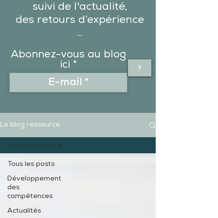
suivi de l'actualité,
des
retours d’expérience
...
Abonnez-vous au blog
ici
>
Le blog ressource
Tous les posts
Tous les posts
Développement
des
compétences
Actualités