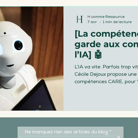
ivée & départ du salarié
Diversité
H comme Ressource
7 avr.
1 min de lecture
[La compétenc
 salariés
Mon actu
Obligations léga
garde aux c
l’IA] 🤖
vail
RSE
RH
canicule fortes chal
L’IA va vite. Parfois trop vite pour ton jugement.
Cécile Dejoux propose une 
compétences CARE, pour “r
quand l’IA génère, synthéti
se tromper avec aplomb.
Ne manquez rien des articles du blog