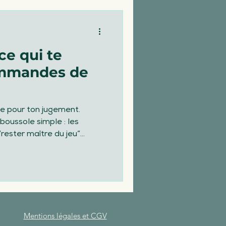
e qui te
les
ommandes de
eurs au travail
boussole simple : les
ester maître du jeu”
se, conseille… et peut aussi
Mentions légales et CGV