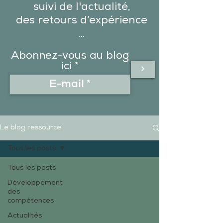
suivi de l'actualité,
des
retours d’expérience
...
Abonnez-vous au blog
ici
>
Le blog ressource
Tous les posts
Tous les posts
Développement
des
compétences
Actualités