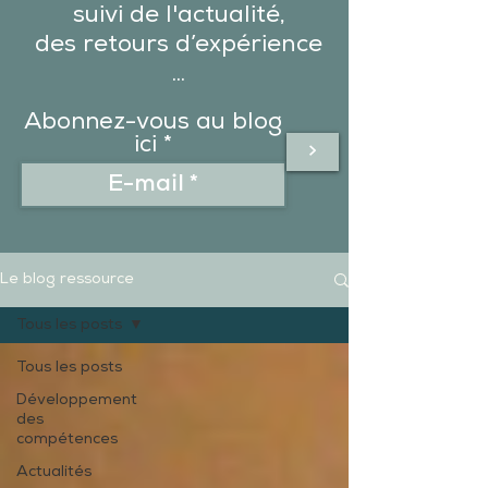
suivi de l'actualité,
des
retours d’expérience
...
Abonnez-vous au blog
ici
>
Le blog ressource
Tous les posts
Tous les posts
Développement
des
compétences
Actualités