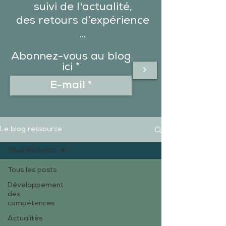
suivi de l'actualité,
des
retours d’expérience
...
Abonnez-vous au blog
ici
>
Le blog ressource
Tous les posts
Tous les posts
Développement
des
compétences
Actualités