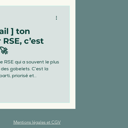
il ] ton
les
r RSE, c’est
🚀
eurs au travail
 RSE qui a souvent le plus
i des gobelets. C’est la
arti, priorisé et
Mentions légales et CGV