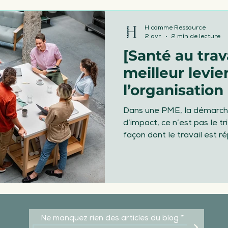
ivée & départ du salarié
Diversité
H comme Ressource
2 avr.
2 min de lecture
[Santé au trava
 salariés
Mon actu
Obligations léga
meilleur levie
l’organisation 
vail
RSE
RH
canicule fortes chal
Dans une PME, la démarche
d’impact, ce n’est pas le tr
façon dont le travail est rép
soutenable.
Ne manquez rien des articles du blog