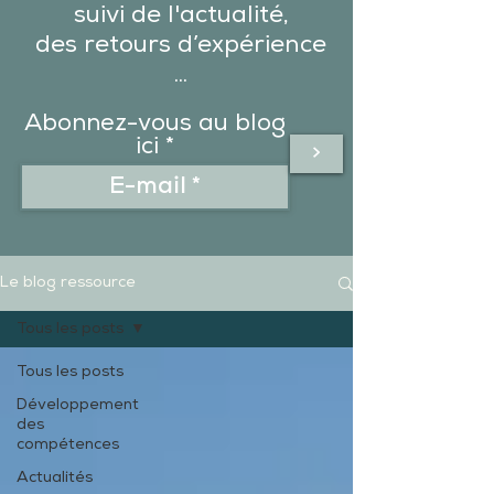
suivi de l'actualité,
des
retours d’expérience
...
Abonnez-vous au blog
ici
>
Le blog ressource
Tous les posts
Tous les posts
Développement
des
compétences
Actualités