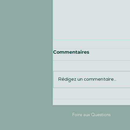
Commentaires
Rédigez un commentaire...
[Accueillir un stagiaire ou
un apprenti, c’est déjà
recruter !]
Foire aux Questions