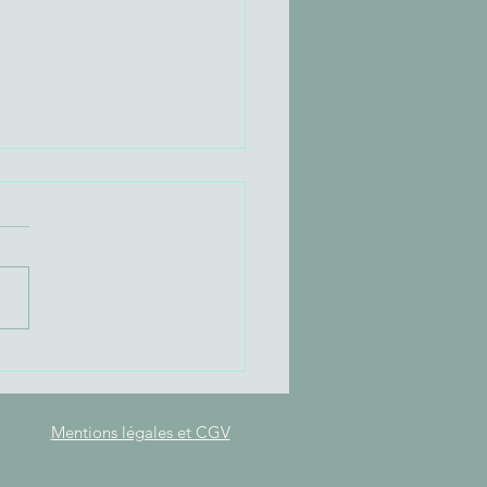
savoir qui part :
tergénérationnel, ce
er de performance
Mentions légales et CGV
tu sous-estimes]