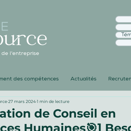
Tém
 de l'entreprise
ment des compétences
Actualités
Recrute
rce
27 mars 2024
1 min de lecture
ié
Diversité
Santé et sécurité des salariés
tation de Conseil en
ces Humaines🎯] Bes
alité de vie au Travail
RSE
RH