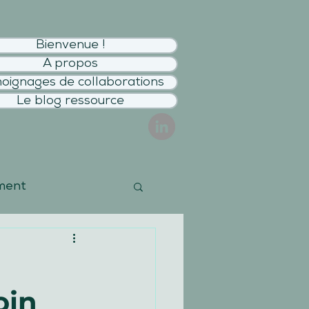
Bienvenue !
A propos
oignages de collaborations
Le blog ressource
ment
Mon actu
oin