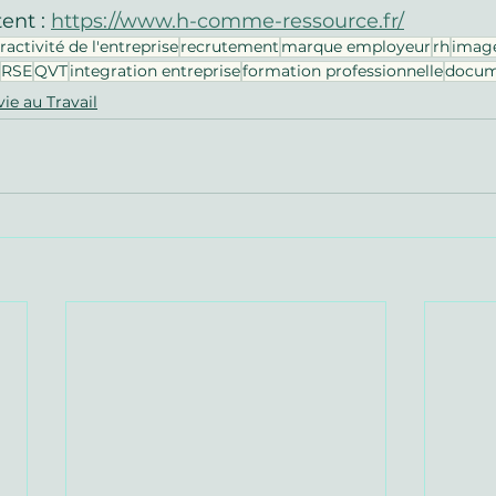
ent : 
https://www.h-comme-ressource.fr/
ractivité de l'entreprise
recrutement
marque employeur
rh
image
RSE
QVT
integration entreprise
formation professionnelle
docum
vie au Travail