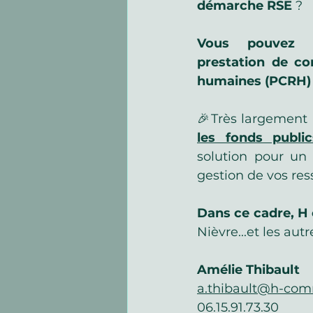
démarche RSE
 ?
Vous pouvez b
prestation de con
humaines (PCRH) 
🎉Très largement
les fonds public
solution pour u
gestion de vos re
Dans ce cadre, 
Nièvre...et les autr
Amélie
Thibault
a.thibault@h-com
06.15.91.73.30 