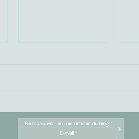
[Mon déjeuner avec
[Le 
L'URSSAF] Ça donne des
l’in
frissons à certains ??
levi
que 
Ne manquez rien des articles du blog
>