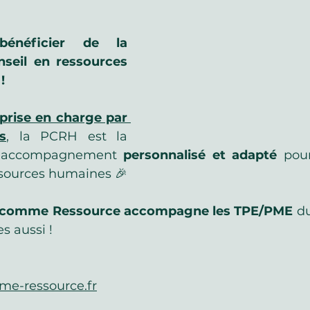
énéficier de la 
seil en ressources 
! 
prise en charge par 
s
, la PCRH est la 
n accompagnement 
personnalisé et adapté
 pour
ssources humaines 🎉
H comme Ressource accompagne les TPE/PME
 d
es aussi !
me-ressource.fr